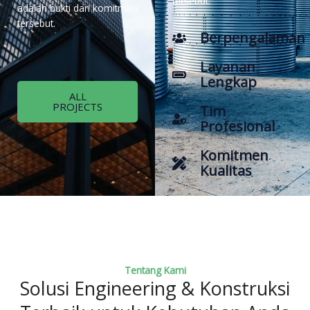
tersebut.
adalah bukti dari komitmen
tersebut.
Berpengalaman
Layanan
Lengkap
ALL
PROJECTS
Tim
Profesional
Komitmen
Kualitas
Tentang Kami
Solusi Engineering & Konstruksi