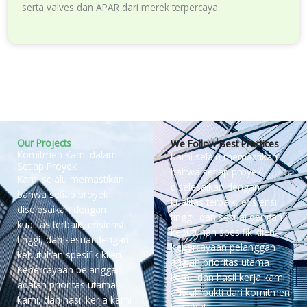
serta valves dan APAR dari merek terpercaya.
Our Projects
We Follow Best Practices
Komitmen Kami dalam
Kami selalu memastikan
Setiap Proyek
bahwa setiap proyek
Kami selalu memastikan
diselesaikan dengan
bahwa setiap proyek
kualitas terbaik, efisiensi
diselesaikan dengan
tinggi, dan sesuai dengan
kualitas terbaik, efisiensi
kebutuhan spesifik klien.
tinggi, dan sesuai dengan
Kepercayaan pelanggan
kebutuhan spesifik klien.
adalah prioritas utama
Kepercayaan pelanggan
kami, dan hasil kerja kami
adalah prioritas utama
adalah bukti dari komitmen
kami, dan hasil kerja kami